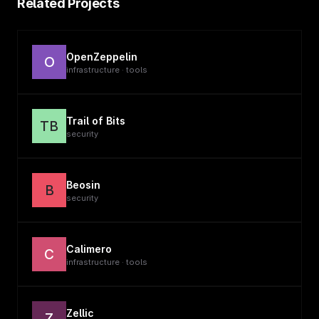
Related Projects
OpenZeppelin
O
infrastructure · tools
Trail of Bits
TB
security
Beosin
B
security
Calimero
C
infrastructure · tools
Zellic
Z