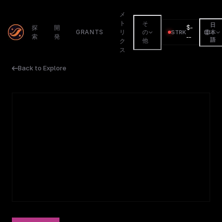
メ
ト
そ
日
$
-
探
開
GRANTS
リ
の
STRK
本
索
発
--
語
他
ク
ス
Back to Explore