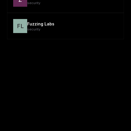
security
Fuzzing Labs
FL
security