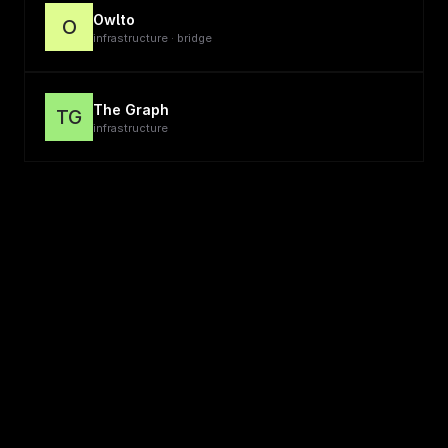
Owlto
O
infrastructure · bridge
The Graph
TG
infrastructure