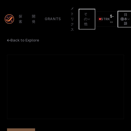
メ
ト
そ
日
$
-
探
開
GRANTS
リ
の
STRK
本
索
発
--
語
他
ク
ス
Back to Explore