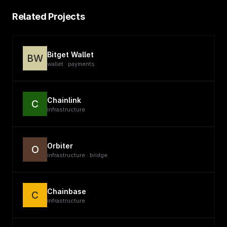
Related Projects
Bitget Wallet
BW
wallet · payments
Chainlink
C
infrastructure
Orbiter
O
infrastructure · bridge
Chainbase
C
infrastructure