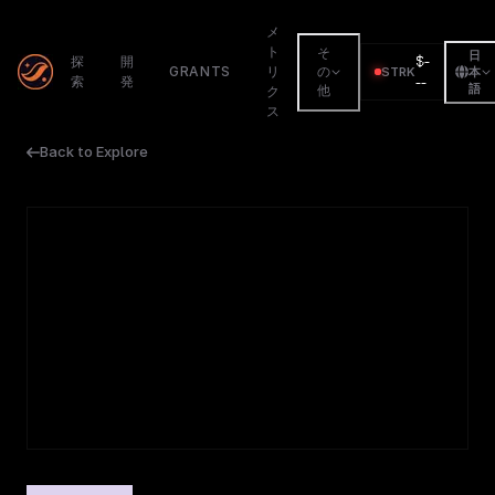
メ
ト
そ
日
$
-
探
開
GRANTS
リ
の
STRK
本
索
発
--
語
他
ク
ス
Back to Explore