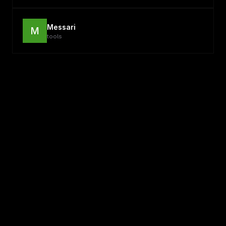
Messari
M
tools