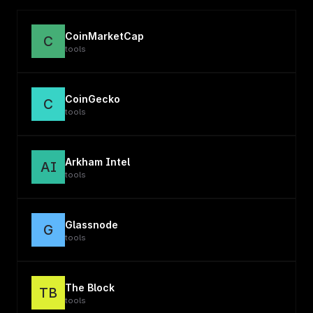
CoinMarketCap
C
tools
CoinGecko
C
tools
Arkham Intel
AI
tools
Glassnode
G
tools
The Block
TB
tools