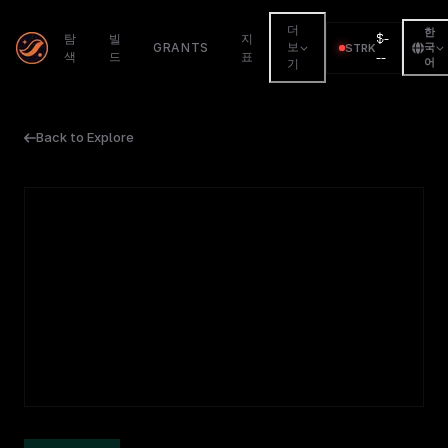
더
한
$
-
탐
빌
지
GRANTS
보
STRK
국
색
드
표
--
어
기
Back to Explore