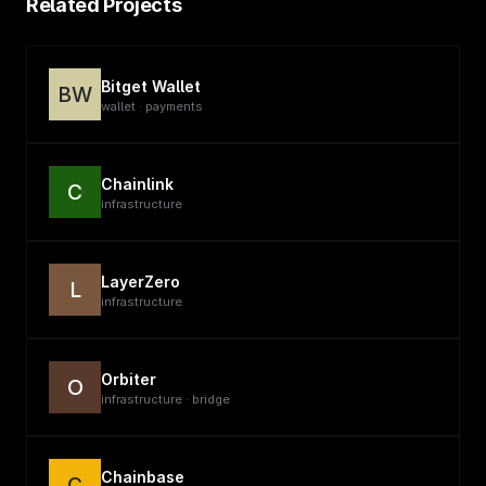
Related Projects
Bitget Wallet
BW
wallet · payments
Chainlink
C
infrastructure
LayerZero
L
infrastructure
Orbiter
O
infrastructure · bridge
Chainbase
C