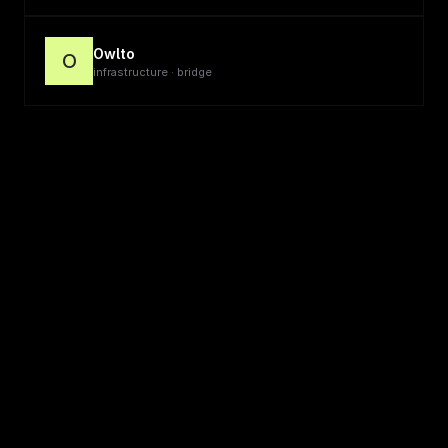
Owlto
O
infrastructure · bridge