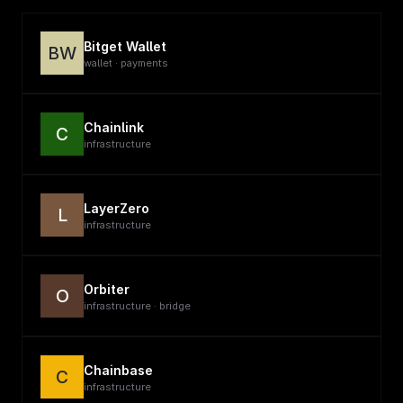
Bitget Wallet
BW
wallet · payments
Chainlink
C
infrastructure
LayerZero
L
infrastructure
Orbiter
O
infrastructure · bridge
Chainbase
C
infrastructure