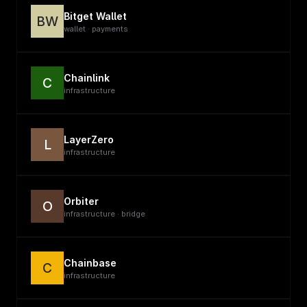
Bitget Wallet
BW
wallet · payments
Chainlink
C
infrastructure
LayerZero
L
infrastructure
Orbiter
O
infrastructure · bridge
Chainbase
C
infrastructure