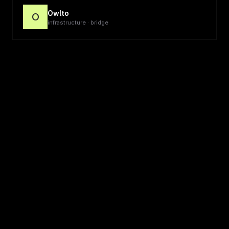
Owlto
O
infrastructure · bridge