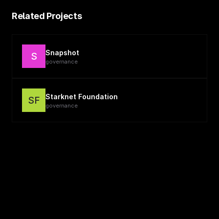
Related Projects
Snapshot
S
governance
Starknet Foundation
SF
governance