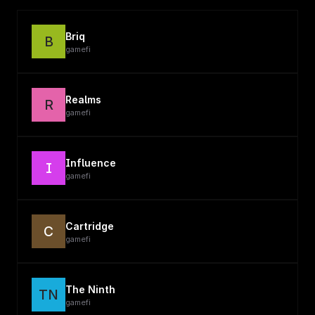
Briq
B
gamefi
Realms
R
gamefi
Influence
I
gamefi
Cartridge
C
gamefi
The Ninth
TN
gamefi