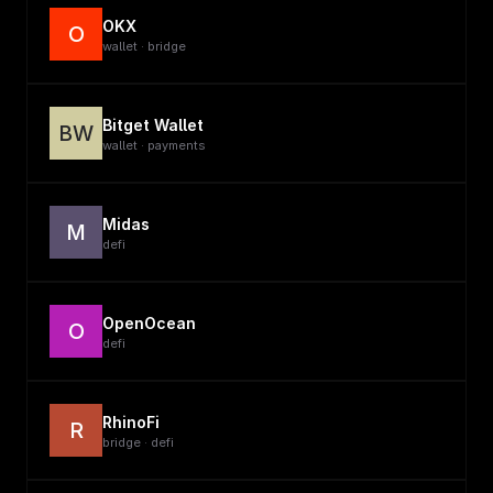
OKX
O
wallet · bridge
Bitget Wallet
BW
wallet · payments
Midas
M
defi
OpenOcean
O
defi
RhinoFi
R
bridge · defi