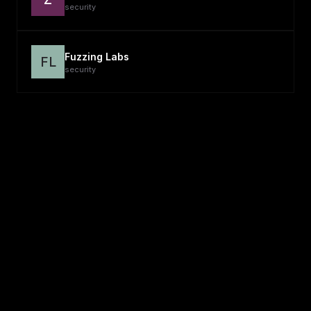
security
Fuzzing Labs
FL
security