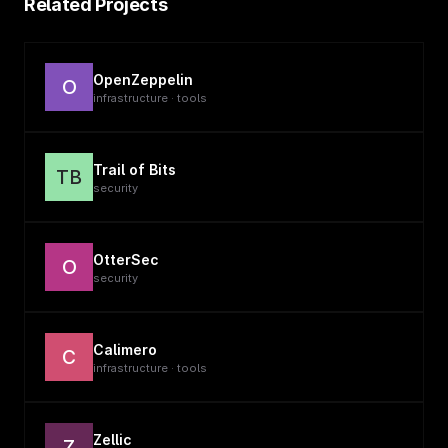
Related Projects
OpenZeppelin
O
infrastructure · tools
Trail of Bits
TB
security
OtterSec
O
security
Calimero
C
infrastructure · tools
Zellic
Z