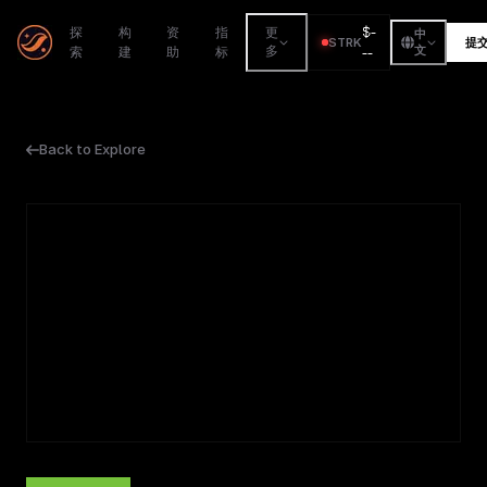
$
-
探
构
资
指
更
中
STRK
提
索
建
助
标
多
--
文
Back to Explore