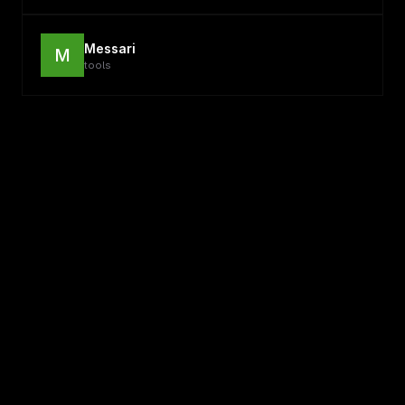
Messari
M
tools