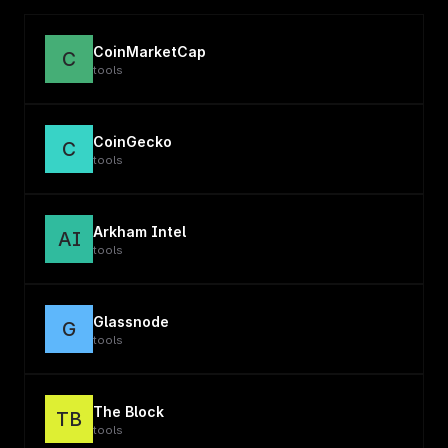
CoinMarketCap
C
tools
CoinGecko
C
tools
Arkham Intel
AI
tools
Glassnode
G
tools
The Block
TB
tools