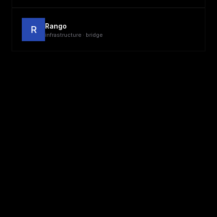
Rango
R
infrastructure · bridge