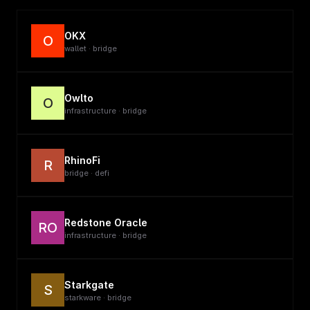
OKX
O
wallet · bridge
Owlto
O
infrastructure · bridge
RhinoFi
R
bridge · defi
Redstone Oracle
RO
infrastructure · bridge
Starkgate
S
starkware · bridge