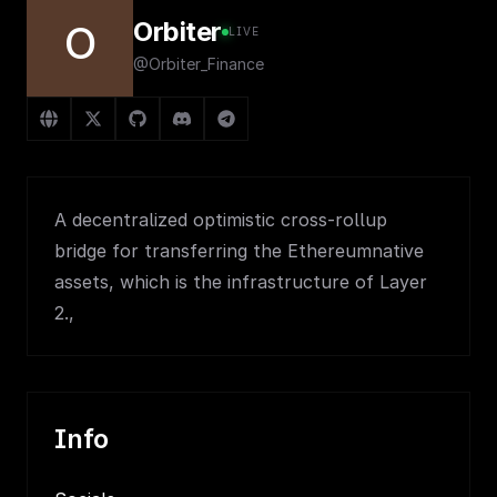
Orbiter
O
LIVE
@Orbiter_Finance
A decentralized optimistic cross-rollup
bridge for transferring the Ethereumnative
assets, which is the infrastructure of Layer
2.,
Info