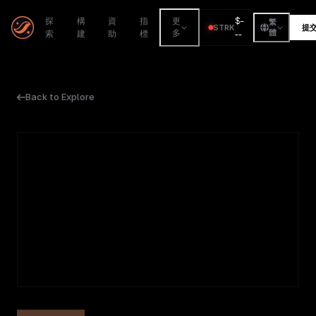
$
-
探
構
資
指
更
繁
STRK
提
索
建
助
標
多
--
體
Back to Explore