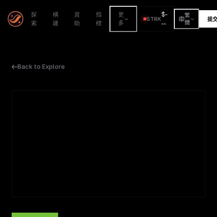
$
-
探
構
資
指
更
繁
STRK
提
索
建
助
標
多
--
體
Back to Explore