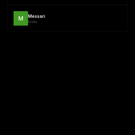
Messari
M
tools