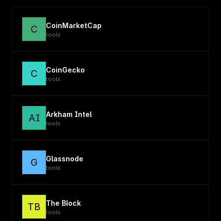
CoinMarketCap
C
tools
CoinGecko
C
tools
Arkham Intel
AI
tools
Glassnode
G
tools
The Block
TB
tools