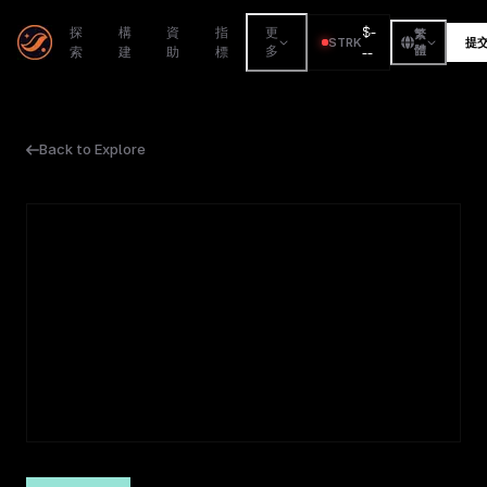
$
-
探
構
資
指
更
繁
STRK
提
索
建
助
標
多
--
體
Back to Explore