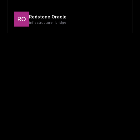
Redstone Oracle
RO
infrastructure · bridge