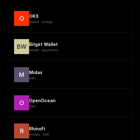
OKX
O
wallet · bridge
Bitget Wallet
BW
wallet · payments
Midas
M
defi
OpenOcean
O
defi
RhinoFi
R
bridge · defi