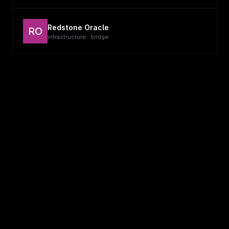
Redstone Oracle
RO
infrastructure · bridge