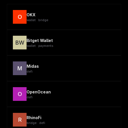
OKX
O
wallet · bridge
Bitget Wallet
BW
wallet · payments
Midas
M
defi
OpenOcean
O
defi
RhinoFi
R
bridge · defi