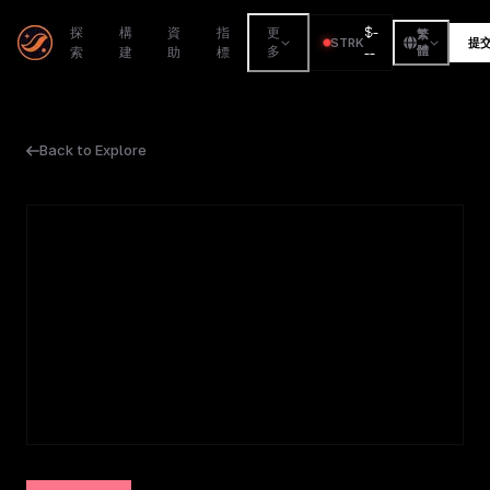
$
-
探
構
資
指
更
繁
STRK
提
索
建
助
標
多
--
體
Back to Explore