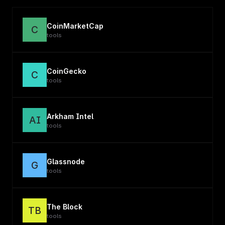
CoinMarketCap
C
tools
CoinGecko
C
tools
Arkham Intel
AI
tools
Glassnode
G
tools
The Block
TB
tools