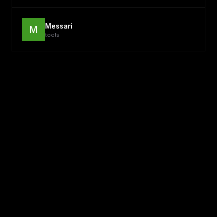
Messari
M
tools