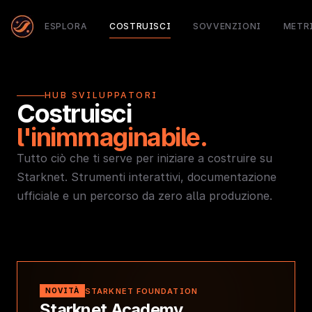
ESPLORA
COSTRUISCI
SOVVENZIONI
METR
HUB SVILUPPATORI
Costruisci
l'inimmaginabile.
Tutto ciò che ti serve per iniziare a costruire su
Starknet. Strumenti interattivi, documentazione
ufficiale e un percorso da zero alla produzione.
STARKNET FOUNDATION
NOVITÀ
Starknet Academy