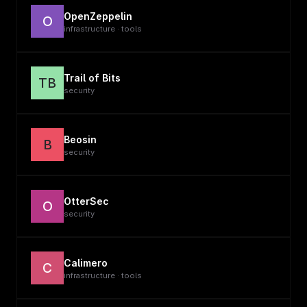
OpenZeppelin
O
infrastructure · tools
Trail of Bits
TB
security
Beosin
B
security
OtterSec
O
security
Calimero
C
infrastructure · tools