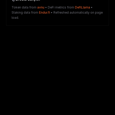
Token data from
avnu
• DeFi metrics from
DefiLlama
•
Staking data from
Endur.fi
• Refreshed automatically on page
load.