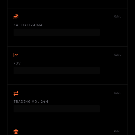
AVNU
KAPITALIZACJA
AVNU
FDV
AVNU
TRADING VOL 24H
AVNU