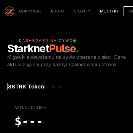
ODKRYWAJ
BUDUJ
GRANTY
METRYKI
W
DASHBOARD NA ŻYWO
Starknet
Pulse.
Migawki ekosystemu na żywo zbierane z sieci. Dane
aktualizują się przy każdym załadowaniu strony.
$STRK Token
CoinGecko
AKTUALNA CENA
$
---