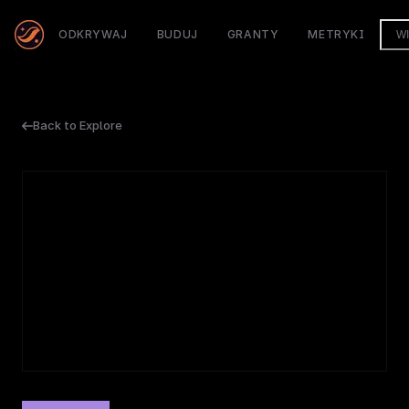
ODKRYWAJ
BUDUJ
GRANTY
METRYKI
W
Back to Explore