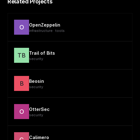
Related Projects
OpenZeppelin
O
infrastructure · tools
Trail of Bits
TB
security
Beosin
B
security
OtterSec
O
security
Calimero
C