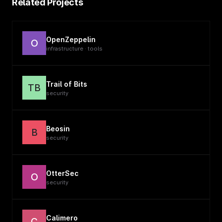
Related Projects
OpenZeppelin
O
infrastructure · tools
Trail of Bits
TB
security
Beosin
B
security
OtterSec
O
security
Calimero
C