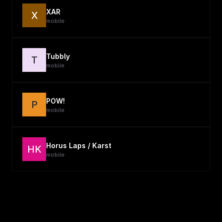
XAR
X
mobile
Tubbly
T
mobile
POW!
P
mobile
Horus Laps / Karst
HK
mobile