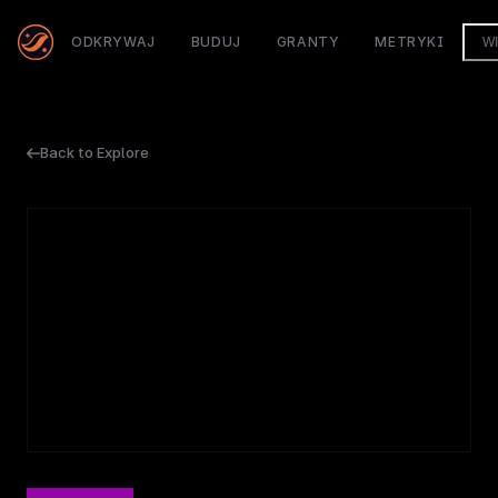
ODKRYWAJ
BUDUJ
GRANTY
METRYKI
W
Back to Explore