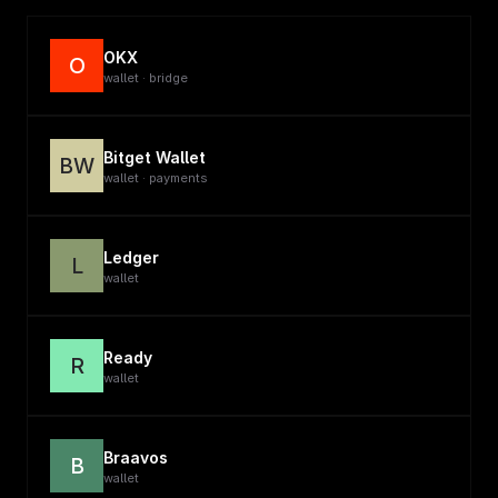
OKX
O
wallet · bridge
Bitget Wallet
BW
wallet · payments
Ledger
L
wallet
Ready
R
wallet
Braavos
B
wallet